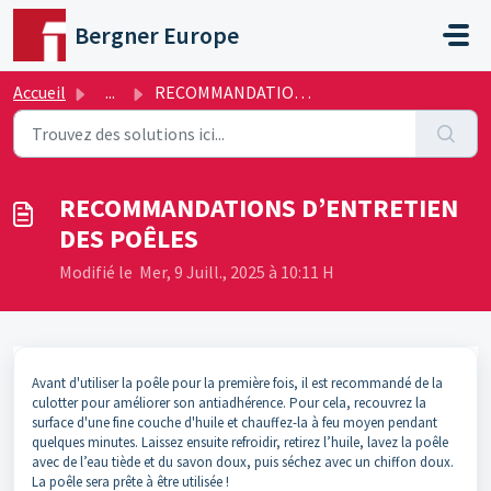
Passer au contenu principal
Bergner Europe
Accueil
...
RECOMMANDATIONS D’ENTRETIEN DES POÊLES
RECOMMANDATIONS D’ENTRETIEN
DES POÊLES
Modifié le Mer, 9 Juill., 2025 à 10:11 H
Avant d'utiliser la poêle pour la première fois, il est recommandé de la
culotter pour améliorer son antiadhérence. Pour cela, recouvrez la
surface d'une fine couche d'huile et chauffez-la à feu moyen pendant
quelques minutes. Laissez ensuite refroidir, retirez l’huile, lavez la poêle
avec de l’eau tiède et du savon doux, puis séchez avec un chiffon doux.
La poêle sera prête à être utilisée !