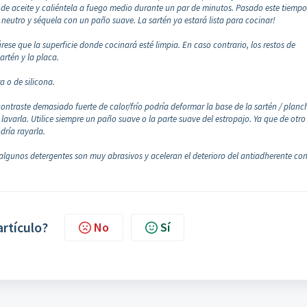
de aceite y caliéntela a fuego medio durante un par de minutos. Pasado este tiempo
bón neutro y séquela con un paño suave. La sartén ya estará lista para cocinar!
ese que la superficie donde cocinará esté limpia. En caso contrario, los restos de
artén y la placa.
 o de silicona.
contraste demasiado fuerte de calor/frío podría deformar la base de la sartén / planc
a lavarla. Utilice siempre un paño suave o la parte suave del estropajo. Ya que de otro
dría rayarla.
 algunos detergentes son muy abrasivos y aceleran el deterioro del antiadherente con
artículo?
No
Sí