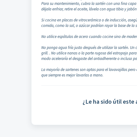
Para su mantenimiento, cubra la sartén con una fina capa 
déjala enfriar, retire el aceite, lávela con agua tibia y ja
Si cocina en placas de vitrocerámica o de inducción, asegúr
comida, como la sal, o azúcar podrían rayar la base de la s
No utilice espátulas de acero cuando cocine sino de madera
No ponga agua fría justo después de utilizar la sartén. Un 
grill. . No utilice nanas o la parte rugosa del estropajo par
modo aceleraría el desgaste del antiadherente o incluso po
La mayoría de sartenes son aptas para el lavavajillas pero
que siempre es mejor lavarlas a mano.
¿Le ha sido útil este 