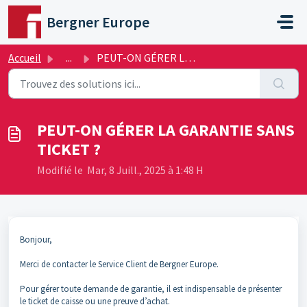
Passer au contenu principal
Bergner Europe
Accueil
...
PEUT-ON GÉRER LA GARANTIE SANS TICKET ?
PEUT-ON GÉRER LA GARANTIE SANS
TICKET ?
Modifié le Mar, 8 Juill., 2025 à 1:48 H
Bonjour,
Merci de contacter le Service Client de Bergner Europe.
Pour gérer toute demande de garantie, il est indispensable de présenter
le ticket de caisse ou une preuve d’achat.