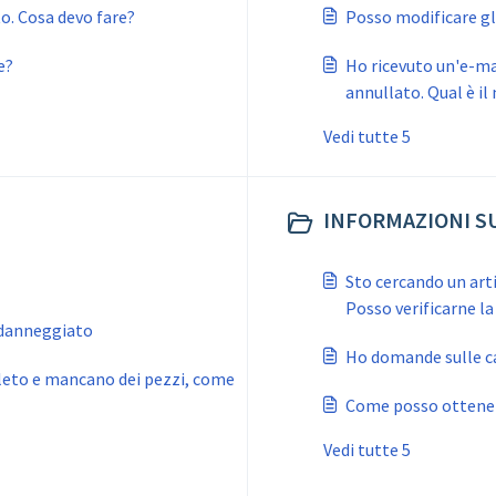
to. Cosa devo fare?
Posso modificare gli
e?
Ho ricevuto un'e-mai
annullato. Qual è il
Vedi tutte 5
INFORMAZIONI S
Sto cercando un arti
Posso verificarne la
 danneggiato
Ho domande sulle ca
pleto e mancano dei pezzi, come
Come posso ottenere
Vedi tutte 5