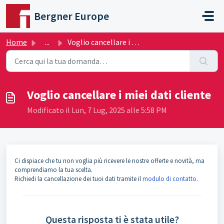
Salta al contenuto principale
Bergner Europe
Home
...
Voglio cancellare i miei dati cliente
Voglio cancellare i miei dati cliente
Modificato il Lun, 7 Lug, 2025 alle 5:58 PM
Ci dispiace che tu non voglia più ricevere le nostre offerte e novità, ma
comprendiamo la tua scelta.
Richiedi la cancellazione dei tuoi dati tramite il
modulo di contatto
.
Questa risposta ti è stata utile?