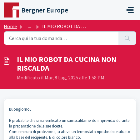
Salta al contenuto principale
Bergner Europe
Home
...
IL MIO ROBOT DA CUCINA NON RISCALDA
IL MIO ROBOT DA CUCINA NON
RISCALDA
Modificato il Mar, 8 Lug, 2025 alle 1:58 PM
Buongiorno,
È probabile che si sia verificato un surriscaldamento imprevisto durante
la preparazione delle sue ricette.
Come misura di protezione, si attiva un termostato ripristinabile situato
alla base del recipiente. È di colore bianco.