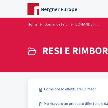
Salta al contenuto principale
Bergner Europe
Home
Domande Frequenti (FAQ)
DOMANDE FREQUENTI
RESI E RIMBORS
Come posso effettuare un reso?
Ho ricevuto un prodotto difettoso o 