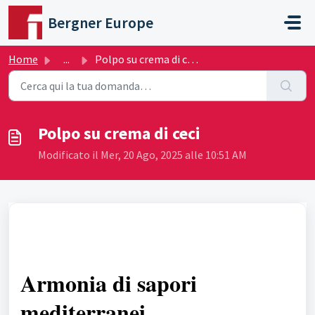
Salta al contenuto principale
Bergner Europe
Home
...
Polpo su crema di ceci
Polpo su crema di ceci
Modificato il Mer, 20 Ago, 2025 alle 10:51 AM
Armonia di sapori
mediterranei